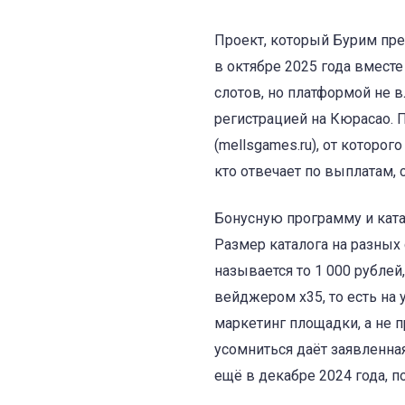
Проект, который Бурим през
в октябре 2025 года вместе
слотов, но платформой не в
регистрацией на Кюрасао. П
(mellsgames.ru), от которо
кто отвечает по выплатам, 
Бонусную программу и ката
Размер каталога на разных 
называется то 1 000 рублей
вейджером x35, то есть на 
маркетинг площадки, а не 
усомниться даёт заявленна
ещё в декабре 2024 года, п