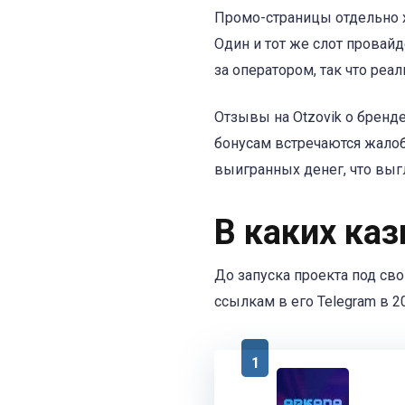
Промо-страницы отдельно х
Один и тот же слот провай
за оператором, так что реа
Отзывы на Otzovik о бренд
бонусам встречаются жало
выигранных денег, что выг
В каких каз
До запуска проекта под св
ссылкам в его Telegram в 2
1