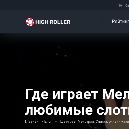
18+ | 
Рейтинг
Где играет Ме
любимые слот
Главная
»
Блог
»
Где играет Мелстрой: Cписок онлайн-ка