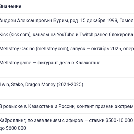
Значение
Андрей Александрович Бурим, род. 15 декабря 1998, Гомел
Kick (kick.com); каналы на YouTube и Twitch ранее блокиров
Mellstroy Casino (mellstroy.com), запуск — октябрь 2025, опе
Mellstroy.game — фигурант дела в Казахстане
1win, Stake, Dragon Money (2024-2025)
В розыске в Казахстане и России; контент признан экстре
Хайроллинг, по заявлениям с эфиров — ставки $500-10 000 
до $600 000