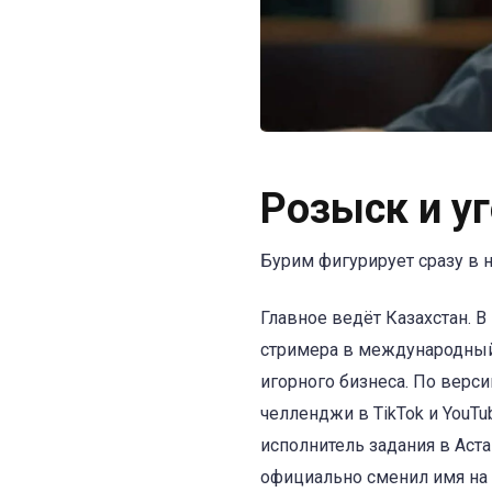
Розыск и у
Бурим фигурирует сразу в н
Главное ведёт Казахстан. 
стримера в международный 
игорного бизнеса. По верс
челленджи в TikTok и YouTu
исполнитель задания в Аста
официально сменил имя на «