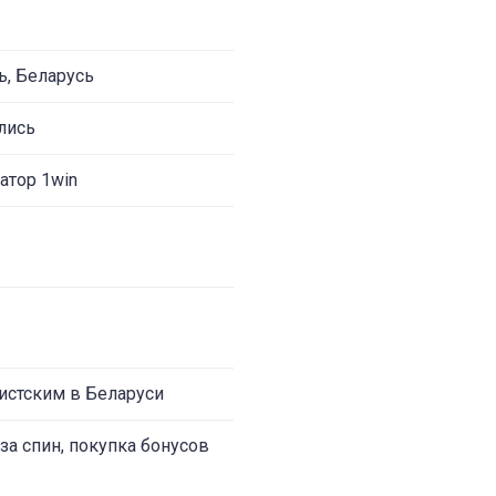
ь, Беларусь
ались
ратор 1win
мистским в Беларуси
за спин, покупка бонусов