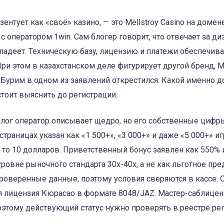
ентует как «своё» казино, — это Mellstroy Casino на домен
 с оператором 1win. Сам блогер говорит, что отвечает за д
ладеет. Техническую базу, лицензию и платежи обеспечивае
ри этом в казахстанском деле фигурирует другой бренд, Me
го Бурим в одном из заявлений открестился. Какой именно 
стоит выяснить до регистрации.
лог оператор описывает щедро, но его собственные цифры
страницах указан как «1 500+», «3 000+» и даже «5 000+» 
, то 10 долларов. Приветственный бонус заявлен как 550% 
уровне рыночного стандарта 30x-40x, а не как льготное пре
проверенные данные, поэтому условия сверяются в кассе.
я лицензия Кюрасао в формате 8048/JAZ. Мастер-саблицен
оэтому действующий статус нужно проверять в реестре рег