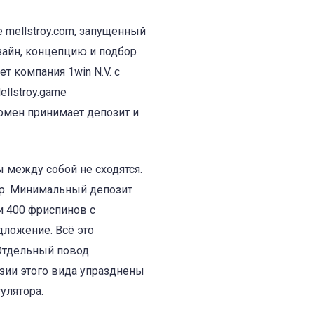
е mellstroy.com, запущенный
изайн, концепцию и подбор
т компания 1win N.V. с
llstroy.game
домен принимает депозит и
 между собой не сходятся.
игр. Минимальный депозит
и 400 фриспинов с
дложение. Всё это
 Отдельный повод
зии этого вида упразднены
улятора.