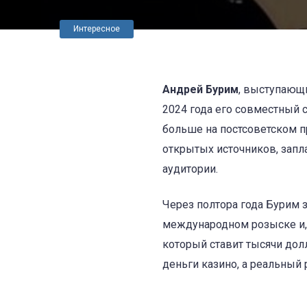
Интересное
Андрей Бурим
, выступающи
2024 года его совместный 
больше на постсоветском п
открытых источников, запл
аудитории.
Через полтора года Бурим 
международном розыске и, 
который ставит тысячи долл
деньги казино, а реальный р