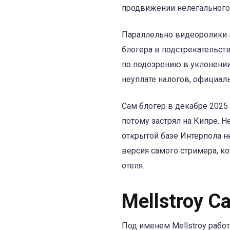
продвижении нелегального 
Параллельно видеоролики и
блогера в подстрекательств
по подозрению в уклонении
неуплате налогов, официал
Сам блогер в декабре 2025 
потому застрял на Кипре. 
открытой базе Интерпола н
версия самого стримера, к
отеля.
Mellstroy C
Под именем Mellstroy работ