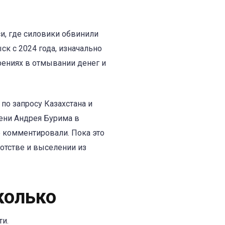
и, где силовики обвинили
ск с 2024 года, изначально
рениях в отмывании денег и
 по запросу Казахстана и
мени Андрея Бурима в
е комментировали. Пока это
отстве и выселении из
сколько
ти.