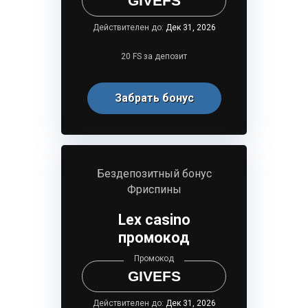
GIVEFS
Действителен до:
Дек 31, 2026
20 FS за депозит
Забрать бонус
Бездепозитный бонус
Фриспины
Lex casino
промокод
Промокод
GIVEFS
Действителен до:
Дек 31, 2026