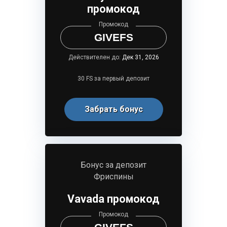
промокод
Промокод
GIVEFS
Действителен до:
Дек 31, 2026
30 FS за первый депозит
Забрать бонус
Бонус за депозит
Фриспины
Vavada промокод
Промокод