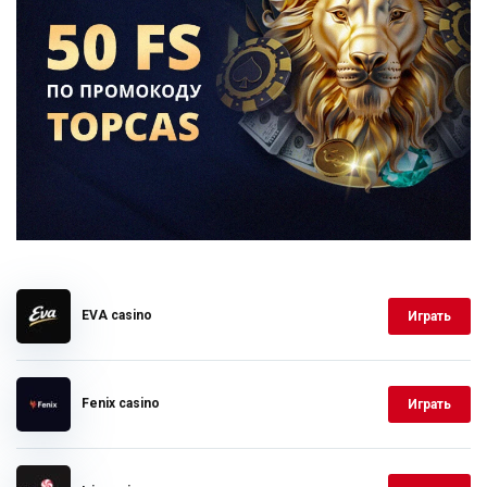
EVA casino
Играть
Fenix casino
Играть