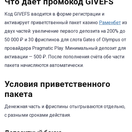
Что даёт промокод GIVEFS
Код GIVEFS вводится в форме регистрации и
активирует приветственный пакет казино
Раменбет
из
двух частей: увеличение первого депозита на 200% до
50 000 ₽ и 30 фриспинов для слота Gates of Olympus от
провайдера Pragmatic Play. Минимальный депозит для
активации — 500 ₽. После пополнения счёта обе части
пакета начисляются автоматически.
Условия приветственного
пакета
Денежная часть и фриспины отыгрываются отдельно,
с разными сроками действия.