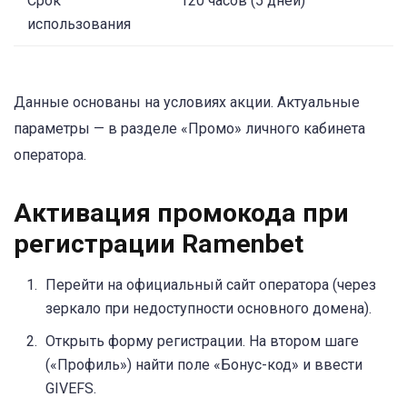
Срок
120 часов (5 дней)
использования
Данные основаны на условиях акции. Актуальные
параметры — в разделе «Промо» личного кабинета
оператора.
Активация промокода при
регистрации Ramenbet
Перейти на официальный сайт оператора (через
зеркало при недоступности основного домена).
Открыть форму регистрации. На втором шаге
(«Профиль») найти поле «Бонус-код» и ввести
GIVEFS.