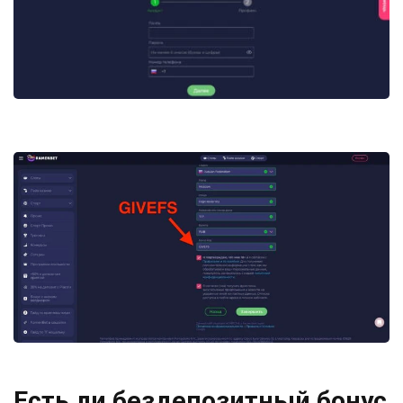
Есть ли бездепозитный бонус