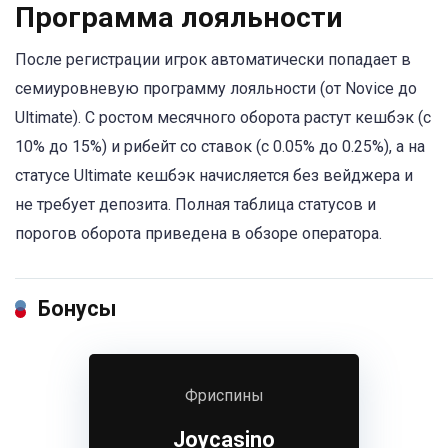
Программа лояльности
После регистрации игрок автоматически попадает в
семиуровневую программу лояльности (от Novice до
Ultimate). С ростом месячного оборота растут кешбэк (с
10% до 15%) и рибейт со ставок (с 0.05% до 0.25%), а на
статусе Ultimate кешбэк начисляется без вейджера и
не требует депозита. Полная таблица статусов и
порогов оборота приведена в обзоре оператора.
Бонусы
Фриспины
Joycasino