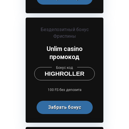
Бездепозитный бонус
Фриспины
Unlim casino
промокод
Бонус код
HIGHROLLER
100 FS без депозита
Забрать бонус