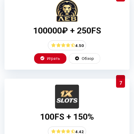
100000₽ + 250FS
4.50
Играть
Обзор
7
100FS + 150%
4.42