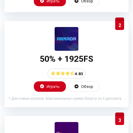
Играть
Обзор
2
50% + 1925FS
4.83
Играть
Обзор
* Для новых игроков. Максимальная сумма бонуса за 4 депозита.
3