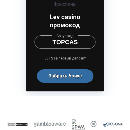
Фриспины
Lev casino
промокод
Бонус код
TOPCAS
50 FS за первый депозит
Забрать бонус