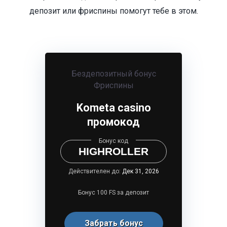
депозит или фриспины помогут тебе в этом.
Бездепозитный бонус
Фриспины
Kometa casino
промокод
Бонус код
HIGHROLLER
Действителен до:
Дек 31, 2026
Бонус 100 FS за депозит
Забрать бонус