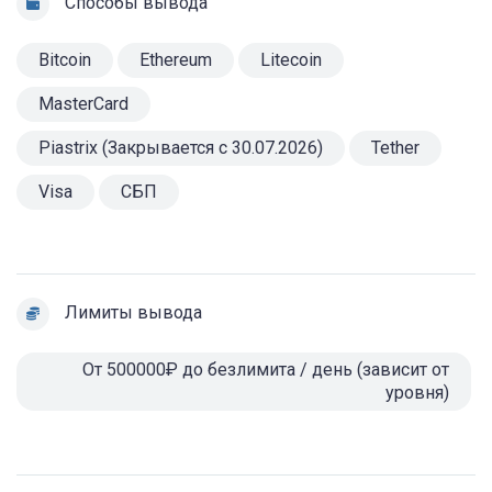
Способы вывода
Bitcoin
Ethereum
Litecoin
MasterCard
Piastrix (Закрывается с 30.07.2026)
Tether
Visa
СБП
Лимиты вывода
От 500000₽ до безлимита / день (зависит от
уровня)