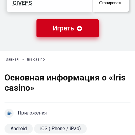
Скопировать
Играть
Главная
»
Iris casino
Основная информация о «Iris
casino»
Приложения
Android
iOS (iPhone / iPad)