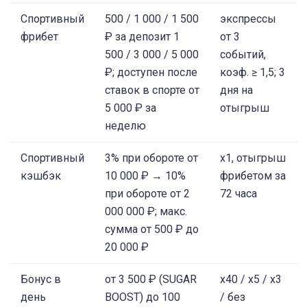
Спортивный
500 / 1 000 / 1 500
экспрессы
фрибет
₽ за депозит 1
от 3
500 / 3 000 / 5 000
событий,
₽; доступен после
коэф. ≥ 1,5; 3
ставок в спорте от
дня на
5 000 ₽ за
отыгрыш
неделю
Спортивный
3% при обороте от
x1, отыгрыш
кэшбэк
10 000 ₽ → 10%
фрибетом за
при обороте от 2
72 часа
000 000 ₽; макс.
сумма от 500 ₽ до
20 000 ₽
Бонус в
от 3 500 ₽ (SUGAR
x40 / x5 / x3
день
BOOST) до 100
/ без