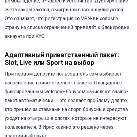
домовладение, IP-адрес и устройство. Дублирующие
счета закрываются, выигрыши с них аннулируются.
Это означает, что регистрация со VPN-выходом в
страну из списка ограничений приведёт к блокировке
аккаунта при KYC.
Адаптивный приветственный пакет:
Slot, Live или Sport на выбор
При первом депозите пользователь сам выбирает
направление приветственного пакета. Площадки с
фиксированным welcome-бонусом начисляют casino-
пакет автоматически — это создаёт проблему для тех,
кто пришёл за ставками на спорт: бонусные средства
уходят на отыгрыш в слотах, которые не интересуют
пользователя. В Ирис казино это решено через
адаптивный пакет.