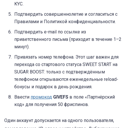
KYC.
Подтвердить совершеннолетие и согласиться с
Правилами и Политикой конфиденциальности.
Подтвердить e-mail по ссылке из
приветственного письма (приходит в течение 1–2
минут).
Привязать номер телефона. Этот шаг важен для
перехода со стартового статуса SWEET START на
SUGAR BOOST: только с подтверждённым
телефоном открываются еженедельные reload-
бонусы и подарок в день рождения.
Ввести
промокод
GIVEFS
в поле «Партнёрский
код» для получения 50 фриспинов.
Один аккаунт допускается на одного пользователя,