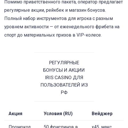
Помимо приветственного пакета, оператор предлагает
регулярные акции, рейкбек и магазин бонусов.
Полный набор инструментов для игрока с разным
уровнем активности — от еженедельного фрибета на
спорт до материальных призов в VIP-колесе.
Регулярные
бонусы и акции
IRIS Casino для
пользователей из
РФ
Акция
Условия (RU)
Вейджер
Промокод
50 фриспинов в
x45, макс.