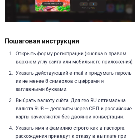
Пошаговая инструкция
Открыть форму регистрации (кнопка в правом
верхнем углу сайта или мобильного приложения).
Указать действующий e-mail и придумать пароль
из не менее 8 символов с цифрами и
заглавными буквами.
Выбрать валюту счёта. Для гео RU оптимальна
валюта RUB — депозиты через СБП и российские
карты зачисляются без двойной конвертации.
Указать имя и фамилию строго как в паспорте:
расхождения приведут к отказу в выплате при