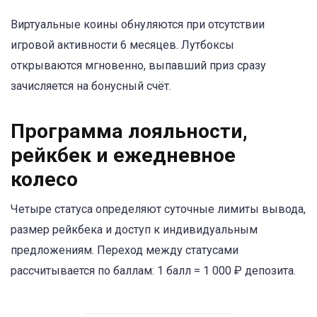
Виртуальные коины обнуляются при отсутствии
игровой активности 6 месяцев. Лутбоксы
открываются мгновенно, выпавший приз сразу
зачисляется на бонусный счёт.
Программа лояльности,
рейкбек и ежедневное
колесо
Четыре статуса определяют суточные лимиты вывода,
размер рейкбека и доступ к индивидуальным
предложениям. Переход между статусами
рассчитывается по баллам: 1 балл = 1 000 ₽ депозита.