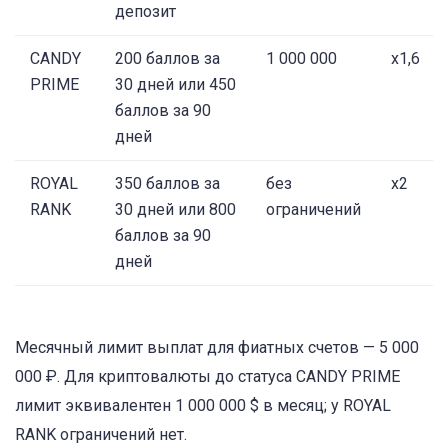
депозит
CANDY
200 баллов за
1 000 000
x1,6
PRIME
30 дней или 450
баллов за 90
дней
ROYAL
350 баллов за
без
x2
RANK
30 дней или 800
ограничений
баллов за 90
дней
Месячный лимит выплат для фиатных счетов — 5 000
000 ₽. Для криптовалюты до статуса CANDY PRIME
лимит эквивалентен 1 000 000 $ в месяц; у ROYAL
RANK ограничений нет.