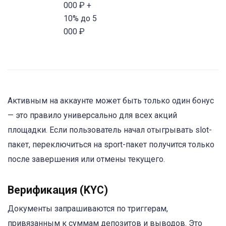
000 ₽ +
10% до 5
000 ₽
Активным на аккаунте может быть только один бонус
— это правило универсально для всех акций
площадки. Если пользователь начал отыгрывать slot-
пакет, переключиться на sport-пакет получится только
после завершения или отмены текущего.
Верификация (KYC)
Документы запрашиваются по триггерам,
привязанным к суммам депозитов и выводов. Это