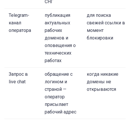
СНГ
Telegram-
публикация
для поиска
канал
актуальных
свежей ссылки в
оператора
рабочих
момент
доменов и
блокировки
оповещения о
технических
работах
Запрос в
обращение с
когда никакие
live chat
логином и
домены не
страной —
открываются
оператор
присылает
рабочий адрес