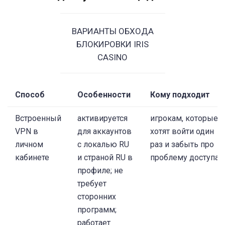
Варианты обхода
блокировки IRIS
Casino
Способ
Особенности
Кому подходит
Встроенный
активируется
игрокам, которые
VPN в
для аккаунтов
хотят войти один
личном
с локалью RU
раз и забыть про
кабинете
и страной RU в
проблему доступа
профиле; не
требует
сторонних
программ;
работает