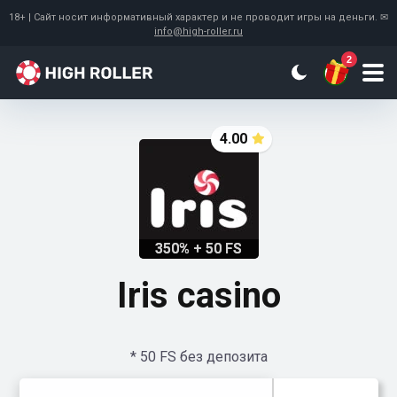
18+ | Сайт носит информативный характер и не проводит игры на деньги. ✉
info@high-roller.ru
2
4.00
350% + 50 FS
Iris casino
* 50 FS без депозита