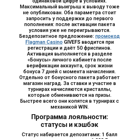
одинаковой цифре в условиях.
Максимальный выигрыш к выводу тоже
не опубликован. Оба параметра стоит
запросить у поддержки до первого
пополнения: после активации пакета
условия уже не переигрываются.
Бездепозитное предложение:
промокод
Flagman Casino
GIVEFS
вводится при
регистрации и даёт 50 фриспинов.
Активация выполняется в разделе
«Бонусы» личного кабинета после
верификации аккаунта, срок жизни
бонуса 7 дней с момента начисления.
Отдельно от бонусного пакета работает
магазин наград. За ставки и участие в
турнирах начисляются кристаллы,
которые обмениваются на призы.
Быстрее всего они копятся в турнирах с
механикой WIN.
Программа лояльности:
статусы и кэшбэк
Статус набирается депозитами: 1 балл