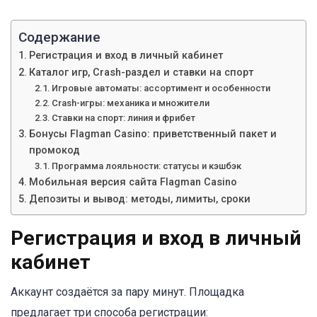
Содержание
Регистрация и вход в личный кабинет
Каталог игр, Crash-раздел и ставки на спорт
Игровые автоматы: ассортимент и особенности
Crash-игры: механика и множители
Ставки на спорт: линия и фрибет
Бонусы Flagman Casino: приветственный пакет и
промокод
Программа лояльности: статусы и кэшбэк
Мобильная версия сайта Flagman Casino
Депозиты и вывод: методы, лимиты, сроки
Регистрация и вход в личный
кабинет
Аккаунт создаётся за пару минут. Площадка
предлагает три способа регистрации: