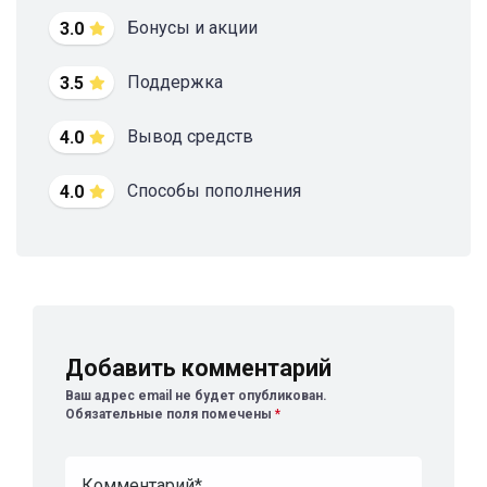
Бонусы и акции
3.0
Поддержка
3.5
Вывод средств
4.0
Способы пополнения
4.0
Добавить комментарий
Ваш адрес email не будет опубликован.
Обязательные поля помечены
*