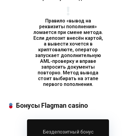
Правило «вывод на
реквизиты пополнения»
ломается при смене метода.
Если депозит внесён картой,
а вывести хочется в
криптовалюте, оператор
запускает дополнительную
AML-проверку и вправе
запросить документы
повторно. Метод вывода
стоит выбирать на этапе
первого пополнения.
Бонусы Flagman casino
Бездепозитный бонус