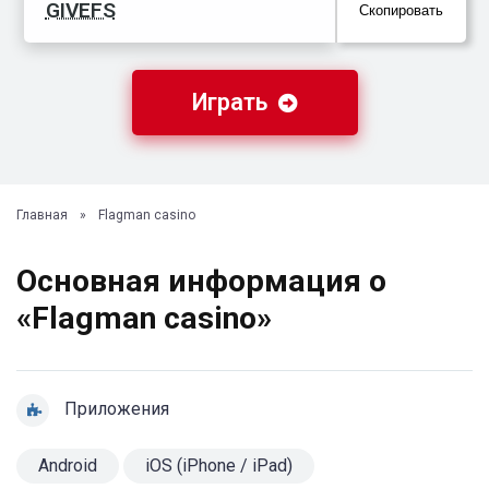
Скопировать
Играть
Главная
»
Flagman casino
Основная информация о
«Flagman casino»
Приложения
Android
iOS (iPhone / iPad)