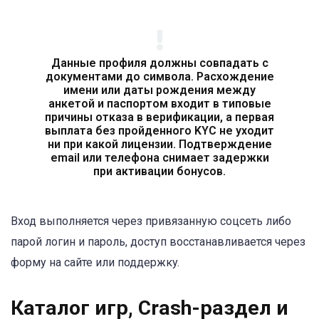
Данные профиля должны совпадать с
документами до символа. Расхождение
имени или даты рождения между
анкетой и паспортом входит в типовые
причины отказа в верификации, а первая
выплата без пройденного KYC не уходит
ни при какой лицензии. Подтверждение
email или телефона снимает задержки
при активации бонусов.
Вход выполняется через привязанную соцсеть либо
парой логин и пароль, доступ восстанавливается через
форму на сайте или поддержку.
Каталог игр, Crash-раздел и