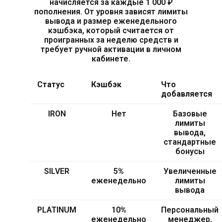
начисляется за каждые 1 000 ₽
пополнения. От уровня зависят лимиты
вывода и размер еженедельного
кэшбэка, который считается от
проигранных за неделю средств и
требует ручной активации в личном
кабинете.
Статус
Кэшбэк
Что
добавляется
IRON
Нет
Базовые
лимиты
вывода,
стандартные
бонусы
SILVER
5%
Увеличенные
еженедельно
лимиты
вывода
PLATINUM
10%
Персональный
еженедельно
менеджер,