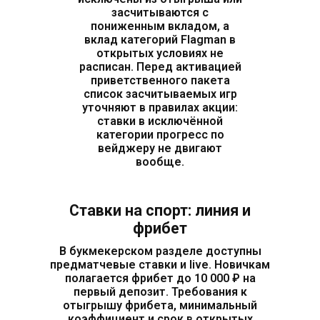
засчитываются с
пониженным вкладом, а
вклад категорий Flagman в
открытых условиях не
расписан. Перед активацией
приветственного пакета
список засчитываемых игр
уточняют в правилах акции:
ставки в исключённой
категории прогресс по
вейджеру не двигают
вообще.
Ставки на спорт: линия и
фрибет
В букмекерском разделе доступны
предматчевые ставки и live. Новичкам
полагается фрибет до 10 000 ₽ на
первый депозит. Требования к
отыгрышу фрибета, минимальный
коэффициент и срок в открытых