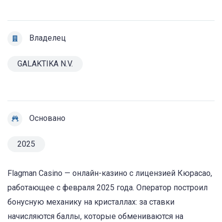
Владелец
GALAKTIKA N.V.
Основано
2025
Flagman Casino — онлайн-казино с лицензией Кюрасао,
работающее с февраля 2025 года. Оператор построил
бонусную механику на кристаллах: за ставки
начисляются баллы, которые обмениваются на