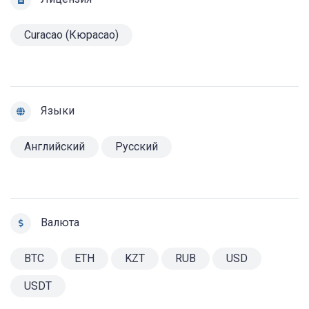
Curacao (Кюрасао)
Языки
Английский
Русский
Валюта
BTC
ETH
KZT
RUB
USD
USDT