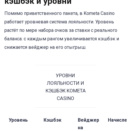
кэшбэк и уровни
Помимо приветственного пакета, в Kometa Casino
работает уровневая система лояльности. Уровень
растёт по мере набора очков за ставки с реального
баланса: с каждым рангом увеличивается кэшбэк и
снижается вейджер на его отыгрыш.
Уровни
лояльности и
кэшбэк Kometa
Casino
Уровень
Кэшбэк
Вейджер
Начислен
на