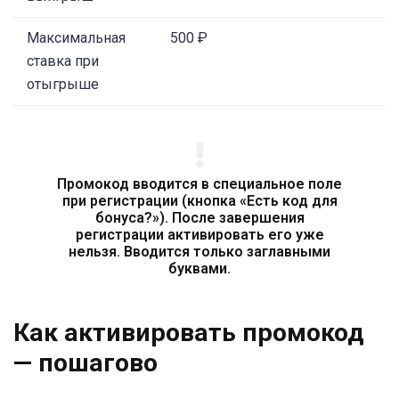
Максимальная
500 ₽
ставка при
отыгрыше
Промокод вводится в специальное поле
при регистрации (кнопка «Есть код для
бонуса?»). После завершения
регистрации активировать его уже
нельзя. Вводится только заглавными
буквами.
Как активировать промокод
— пошагово