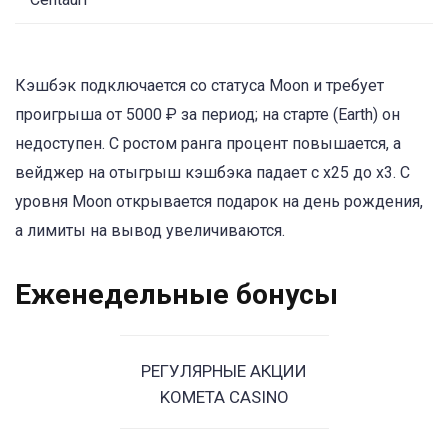
Кэшбэк подключается со статуса Moon и требует
проигрыша от 5000 ₽ за период; на старте (Earth) он
недоступен. С ростом ранга процент повышается, а
вейджер на отыгрыш кэшбэка падает с x25 до x3. С
уровня Moon открывается подарок на день рождения,
а лимиты на вывод увеличиваются.
Еженедельные бонусы
Регулярные акции
Kometa Casino