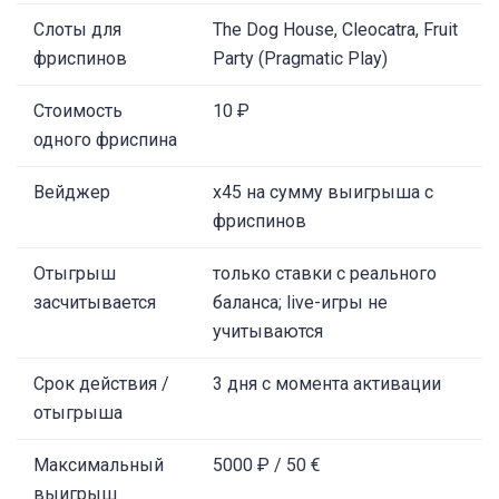
Слоты для
The Dog House, Cleocatra, Fruit
фриспинов
Party (Pragmatic Play)
Стоимость
10 ₽
одного фриспина
Вейджер
x45 на сумму выигрыша с
фриспинов
Отыгрыш
только ставки с реального
засчитывается
баланса; live-игры не
учитываются
Срок действия /
3 дня с момента активации
отыгрыша
Максимальный
5000 ₽ / 50 €
выигрыш