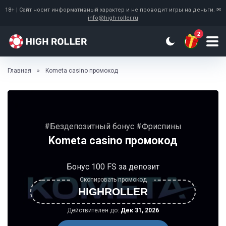
18+ | Сайт носит информативный характер и не проводит игры на деньги. ✉
info@high-roller.ru
2
Главная
»
Kometa casino промокод
#Бездепозитный бонус
#Фриспины
Kometa casino промокод
Бонус 100 FS за депозит
Скопировать промокод
HIGHROLLER
Действителен до:
Дек 31, 2026