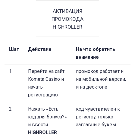
Активация
промокода
HIGHROLLER
Шаг
Действие
На что обратить
внимание
1
Перейти на сайт
промокод работает и
Kometa Casino и
на мобильной версии,
начать
и на десктопе
регистрацию
2
Нажать «Есть
код чувствителен к
код для бонуса?»
регистру, только
и ввести
заглавные буквы
HIGHROLLER