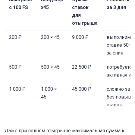
с 100 FS
x45
ставок
за 3 дня
для
отыгрыша
200 ₽
200 × 45
9 000 ₽
выполнимо 
ставке 50–1
за спин
500 ₽
500 × 45
22 500 ₽
потребуется
активная иг
1 000 ₽
1 000 ×
45 000 ₽
сложно за 3
45
без повыше
ставок
Даже при полном отыгрыше максимальная сумма к