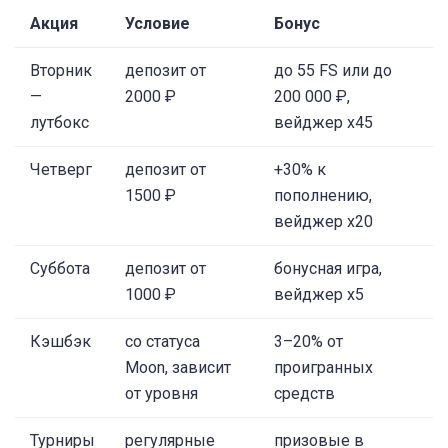
Акция
Условие
Бонус
Вторник
депозит от
до 55 FS или до
—
2000 ₽
200 000 ₽,
лутбокс
вейджер x45
Четверг
депозит от
+30% к
1500 ₽
пополнению,
вейджер x20
Суббота
депозит от
бонусная игра,
1000 ₽
вейджер x5
Кэшбэк
со статуса
3–20% от
Moon, зависит
проигранных
от уровня
средств
Турниры
регулярные
призовые в