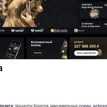
а
позита:
проценты бонусов, максимальные суммы, вейдж