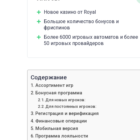
Новое казино от Royal
Большое количество бонусов и
фриспинов
Более 6000 игровых автоматов и более
50 игровых провайдеров
Содержание
Ассортимент игр
Бонусная программа
Для новых игроков:
Для постоянных игроков:
Регистрация и верификация
Финансовые операции
Мобильная версия
Программа лояльности