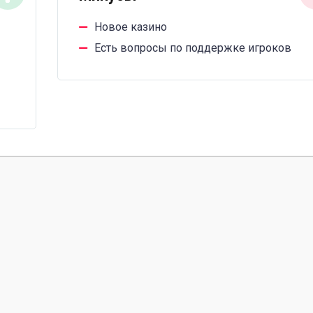
Новое казино
Есть вопросы по поддержке игроков