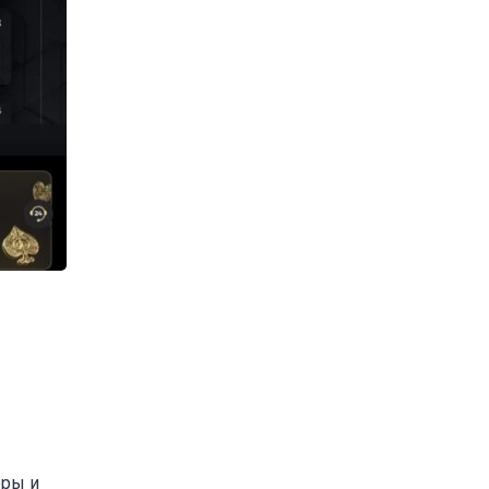
еры и