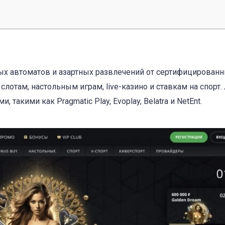
вых автоматов и азартных развлечений от сертифицирован
лотам, настольным играм, live-казино и ставкам на спорт.
такими как Pragmatic Play, Evoplay, Belatra и NetEnt.