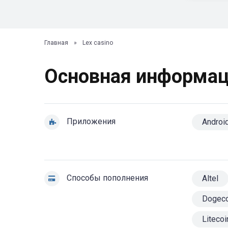
Главная
»
Lex casino
Основная информаци
Приложения
Androi
Способы пополнения
Altel
Dogeco
Litecoi