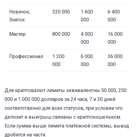
Новичок,
320 000
1 600
6 400
Знаток
000
000
Мастер
800 000
4 000
16 000
000
000
Профессионал
1 200
6 000
36 000
000
000
000
Для криптовалют лимиты эквивалентны 50 000, 250
000 и 1 000 000 долларов за 24 часа, 7 и 30 дней
соответственно для всех статусов, при условии что
депозит и выигрыш связаны с криптокошельком.
Если сумма выше лимита платёжной системы, вывод
дробится на части.