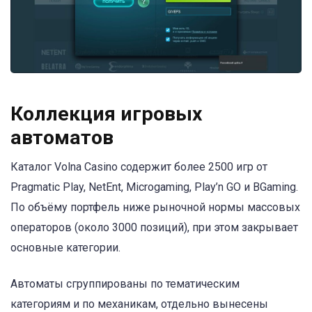
Коллекция игровых
автоматов
Каталог Volna Casino содержит более 2500 игр от
Pragmatic Play, NetEnt, Microgaming, Play’n GO и BGaming.
По объёму портфель ниже рыночной нормы массовых
операторов (около 3000 позиций), при этом закрывает
основные категории.
Автоматы сгруппированы по тематическим
категориям и по механикам, отдельно вынесены