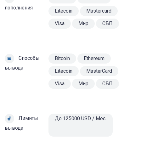
пополнения
Litecoin
Mastercard
Visa
Мир
СБП
Способы
Bitcoin
Ethereum
вывода
Litecoin
MasterCard
Visa
Мир
СБП
Лимиты
До 125000 USD / Мес.
вывода