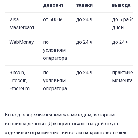
депозит
заявки
вывода
Visa,
от 500 ₽
до 24 ч
до 5 рабоч
Mastercard
дней
WebMoney
по
до 24 ч
до 24 ч
условиям
оператора
Bitcoin,
по
до 24 ч
практичес
Litecoin,
условиям
моменталь
Ethereum
оператора
Вывод оформляется тем же методом, которым
вносился депозит. Для криптовалюты действует
отдельное ограничение: вывести на криптокошелёк