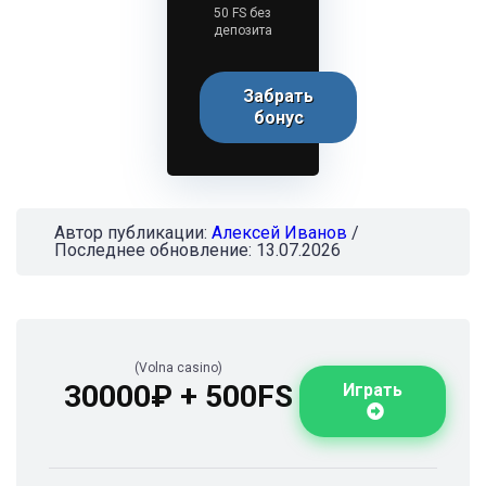
50 FS без
депозита
Забрать
бонус
Автор публикации:
Алексей Иванов
/
Последнее обновление: 13.07.2026
(Volna casino)
30000₽ + 500FS
Играть