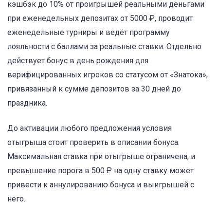
кэшбэк до 10% от проигрышей реальными деньгами
при еженедельных депозитах от 5000 ₽, проводит
еженедельные турниры и ведёт программу
лояльности с баллами за реальные ставки. Отдельно
действует бонус в день рождения для
верифицированных игроков со статусом от «Знатока»,
привязанный к сумме депозитов за 30 дней до
праздника.
До активации любого предложения условия
отыгрыша стоит проверить в описании бонуса.
Максимальная ставка при отыгрыше ограничена, и
превышение порога в 500 ₽ на одну ставку может
привести к аннулированию бонуса и выигрышей с
него.