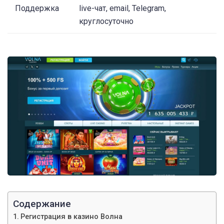
Поддержка
live-чат, email, Telegram,
круглосуточно
Содержание
Регистрация в казино Волна