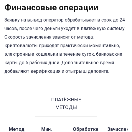
Финансовые операции
Заявку на вывод оператор обрабатывает в срок до 24
часов, после чего деньги уходят в платёжную систему.
Скорость зачисления зависит от метода:
криптовалюты приходят практически моментально,
электронные кошельки в течение суток, банковские
карты до 5 рабочих дней. Дополнительное время
добавляют верификация и отыгрыш депозита.
Платёжные
методы
Метод
Мин.
Обработка
Зачислени