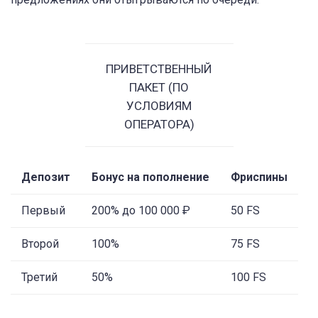
Приветственный
пакет (по
условиям
оператора)
Депозит
Бонус на пополнение
Фриспины
Первый
200% до 100 000 ₽
50 FS
Второй
100%
75 FS
Третий
50%
100 FS