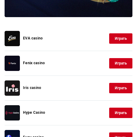
EVA casino
Играть
Fenix casino
Играть
Iris casino
Играть
Hype Casino
Играть