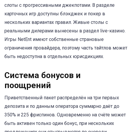
слоты с прогрессивными джекпотами. В разделе
карточных игр доступны блэкджек и покер в
нескольких вариантах правил. Живые столы с
реальными дилерами вынесены в раздел live-казино.
Игры NetEnt имеют собственные страновые
ограничения провайдера, поэтому часть тайтлов может
быть недоступна в отдельных юрисдикциях.
Система бонусов и
поощрений
Приветственный пакет распределён на три первых
депозита и по данным оператора суммарно даёт до
350% и 225 фриспинов. Одновременно на счёте может
быть активен только один бонус, при нескольких
предложениях они отыгрываются по очереди.