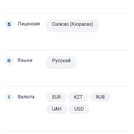
Лицензия
Curacao (Кюрасао)
Языки
Русский
Валюта
EUR
KZT
RUB
UAH
USD