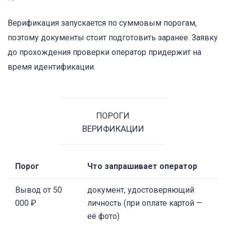
Верификация запускается по суммовым порогам,
поэтому документы стоит подготовить заранее. Заявку
до прохождения проверки оператор придержит на
время идентификации.
Пороги
верификации
Порог
Что запрашивает оператор
Вывод от 50
документ, удостоверяющий
000 ₽
личность (при оплате картой —
её фото)