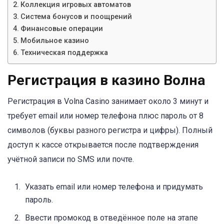
Коллекция игровых автоматов
Система бонусов и поощрений
Финансовые операции
Мобильное казино
Техническая поддержка
Регистрация в казино Волна
Регистрация в Volna Casino занимает около 3 минут и
требует email или номер телефона плюс пароль от 8
символов (буквы разного регистра и цифры). Полный
доступ к кассе открывается после подтверждения
учётной записи по SMS или почте.
Указать email или номер телефона и придумать
пароль.
Ввести промокод в отведённое поле на этапе