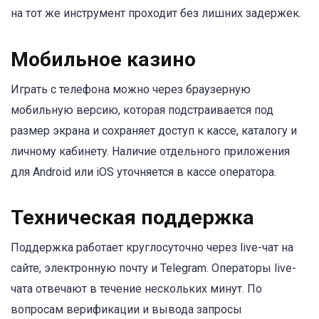
на тот же инструмент проходит без лишних задержек.
Мобильное казино
Играть с телефона можно через браузерную
мобильную версию, которая подстраивается под
размер экрана и сохраняет доступ к кассе, каталогу и
личному кабинету. Наличие отдельного приложения
для Android или iOS уточняется в кассе оператора.
Техническая поддержка
Поддержка работает круглосуточно через live-чат на
сайте, электронную почту и Telegram. Операторы live-
чата отвечают в течение нескольких минут. По
вопросам верификации и вывода запросы