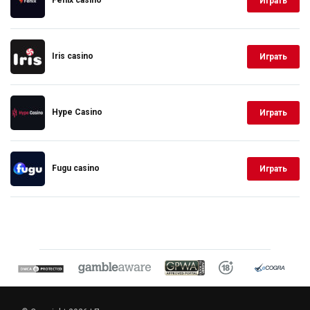
Fenix casino
Играть
Iris casino
Играть
Hype Casino
Играть
Fugu casino
Играть