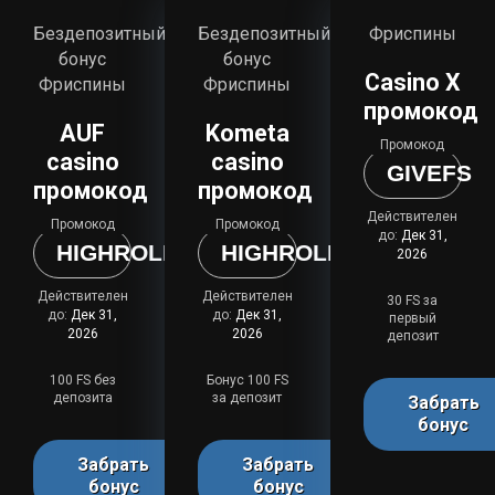
Бездепозитный
Бездепозитный
Фриспины
бонус
бонус
Casino X
Фриспины
Фриспины
промокод
AUF
Kometa
Промокод
casino
casino
GIVEFS
промокод
промокод
Действителен
Промокод
Промокод
до:
Дек 31,
HIGHROLLER
HIGHROLLER
2026
Действителен
Действителен
30 FS за
до:
Дек 31,
до:
Дек 31,
первый
2026
2026
депозит
100 FS без
Бонус 100 FS
депозита
за депозит
Забрать
бонус
Забрать
Забрать
бонус
бонус