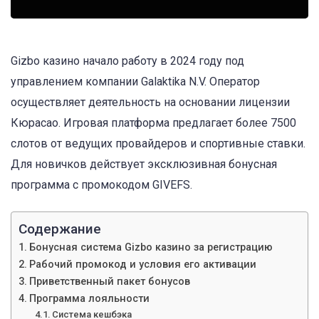
Gizbo казино начало работу в 2024 году под
управлением компании Galaktika N.V. Оператор
осуществляет деятельность на основании лицензии
Кюрасао. Игровая платформа предлагает более 7500
слотов от ведущих провайдеров и спортивные ставки.
Для новичков действует эксклюзивная бонусная
программа с промокодом GIVEFS.
Содержание
Бонусная система Gizbo казино за регистрацию
Рабочий промокод и условия его активации
Приветственный пакет бонусов
Программа лояльности
Система кешбэка