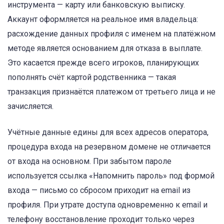
инструмента — карту или банковскую выписку.
Аккаунт оформляется на реальное имя владельца:
расхождение данных профиля с именем на платёжном
методе является основанием для отказа в выплате.
Это касается прежде всего игроков, планирующих
пополнять счёт картой родственника — такая
транзакция признаётся платежом от третьего лица и не
зачисляется.
Учётные данные едины для всех адресов оператора,
процедура входа на резервном домене не отличается
от входа на основном. При забытом пароле
используется ссылка «Напомнить пароль» под формой
входа — письмо со сбросом приходит на email из
профиля. При утрате доступа одновременно к email и
телефону восстановление проходит только через