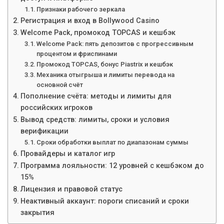
Признаки рабочего зеркала
Регистрация и вход в Bollywood Casino
Welcome Pack, промокод TOPCAS и кешбэк
Welcome Pack: пять депозитов с прогрессивным
процентом и фриспинами
Промокод TOPCAS, бонус Piastrix и кешбэк
Механика отыгрыша и лимиты перевода на
основной счёт
Пополнение счёта: методы и лимиты для
российских игроков
Вывод средств: лимиты, сроки и условия
верификации
Сроки обработки выплат по диапазонам суммы
Провайдеры и каталог игр
Программа лояльности: 12 уровней с кешбэком до
15%
Лицензия и правовой статус
Неактивный аккаунт: пороги списаний и сроки
закрытия