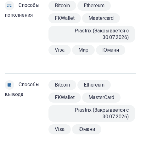
Способы
Bitcoin
Ethereum
пополнения
FKWallet
Mastercard
Piastrix (Закрывается с
30.07.2026)
Visa
Мир
Юмани
Способы
Bitcoin
Ethereum
вывода
FKWallet
MasterCard
Piastrix (Закрывается с
30.07.2026)
Visa
Юмани