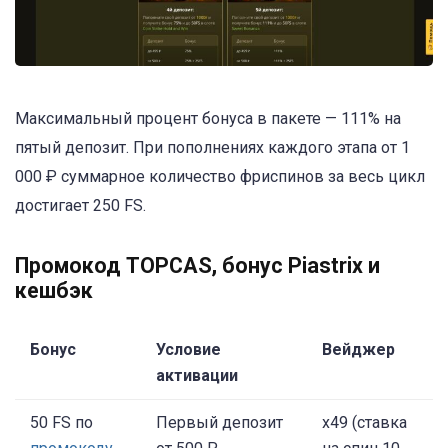
Максимальный процент бонуса в пакете — 111% на
пятый депозит. При пополнениях каждого этапа от 1
000 ₽ суммарное количество фриспинов за весь цикл
достигает 250 FS.
Промокод TOPCAS, бонус Piastrix и
кешбэк
Бонус
Условие
Вейджер
активации
50 FS по
Первый депозит
x49 (ставка