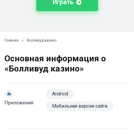
Играть
Главная
»
Болливуд казино
Основная информация о
«Болливуд казино»
Android
Приложения
Мобильная версия сайта