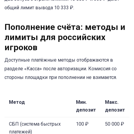
общий лимит вывода 10 333 ₽.
Пополнение счёта: методы и
лимиты для российских
игроков
Доступные платёжные методы отображаются в
разделе «Касса» после авторизации. Комиссия со
стороны площадки при пополнении не взимается.
Метод
Мин.
Макс.
депозит
депозит
СБП (система быстрых
100 ₽
50 000 ₽
платежей)