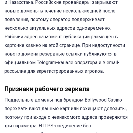
и Казахстана. Российские провайдеры закрывают
новые домены в течение нескольких дней после
появления, поэтому оператор поддерживает
несколько актуальных адресов одновременно.
Рабочий адрес на момент публикации размещён в
карточке казино на этой странице. При недоступности
нового домена резервные ссылки публикуются в
официальном Telegram-канале оператора и в email-
рассылке для зарегистрированных игроков.
Признаки рабочего зеркала
Поддельные домены под брендом Bollywood Casino
перехватывают данные карт или похищают депозиты,
поэтому при входе с незнакомого адреса проверяются
три параметра: HTTPS-соединение без