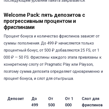
последующим уровням пакета закрывается.
Welcome Pack: пять депозитов с
прогрессивным процентом и
фриспинами
Процент бонуса и количество фриспинов зависят от
суммы пополнения. До 499 ₽ начисляется только
процентный бонус, от 500 ₽ добавляются 25 FS, от 1
000 ₽ — 50 FS. Фриспины каждого этапа привязаны к
конкретному слоту от Pragmatic Play или Playson,
поэтому сумма депозита определяет одновременно и
процент бонуса, и слот для отыгрыша.
Депозит
До
От
От 1
Слот для
499
500
000
фриспинов