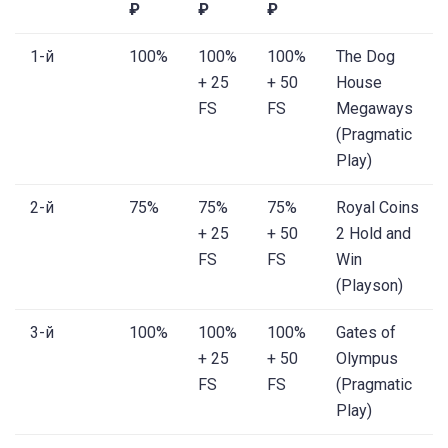
₽
₽
₽
1-й
100%
100%
100%
The Dog
+ 25
+ 50
House
FS
FS
Megaways
(Pragmatic
Play)
2-й
75%
75%
75%
Royal Coins
+ 25
+ 50
2 Hold and
FS
FS
Win
(Playson)
3-й
100%
100%
100%
Gates of
+ 25
+ 50
Olympus
FS
FS
(Pragmatic
Play)