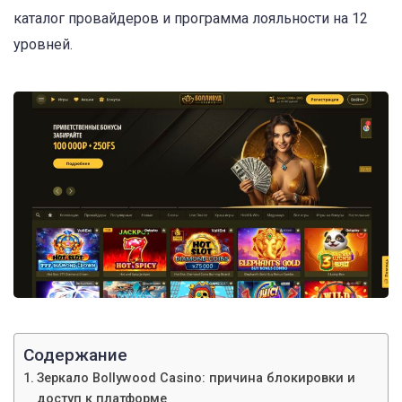
каталог провайдеров и программа лояльности на 12
уровней.
Содержание
Зеркало Bollywood Casino: причина блокировки и
доступ к платформе