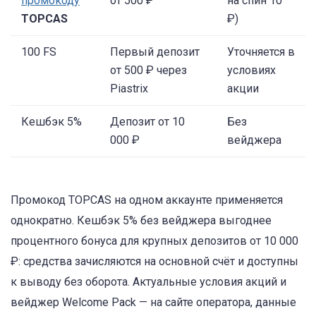
промокоду
от 500 ₽
на спин 10
TOPCAS
₽)
100 FS
Первый депозит
Уточняется в
от 500 ₽ через
условиях
Piastrix
акции
Кешбэк 5%
Депозит от 10
Без
000 ₽
вейджера
Промокод TOPCAS на одном аккаунте применяется
однократно. Кешбэк 5% без вейджера выгоднее
процентного бонуса для крупных депозитов от 10 000
₽: средства зачисляются на основной счёт и доступны
к выводу без оборота.
Актуальные условия акций и
вейджер Welcome Pack — на сайте оператора, данные