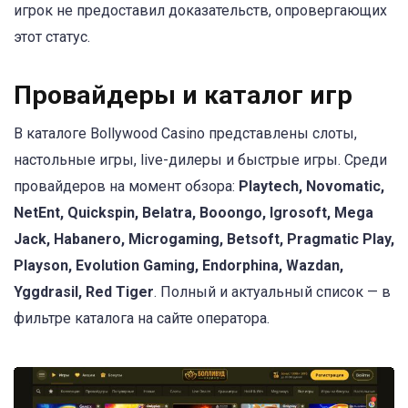
игрок не предоставил доказательств, опровергающих
этот статус.
Провайдеры и каталог игр
В каталоге Bollywood Casino представлены слоты,
настольные игры, live-дилеры и быстрые игры. Среди
провайдеров на момент обзора:
Playtech, Novomatic,
NetEnt, Quickspin, Belatra, Booongo, Igrosoft, Mega
Jack, Habanero, Microgaming, Betsoft, Pragmatic Play,
Playson, Evolution Gaming, Endorphina, Wazdan,
Yggdrasil, Red Tiger
. Полный и актуальный список — в
фильтре каталога на сайте оператора.