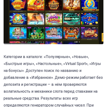
Категории в каталоге: «Популярные», «Новые»,
«Быстрые игры», «Настольные», «Virtual Sport», «Игры
на бонусы». Доступен поиск по названию и
добавление в «Избранное». Демо-режим работает без
депозита и регистрации — в нём проверяются
волатильность и механики слота перед ставками на
реальные средства. Результаты всех игр
определяются генератором случайных чисел. При