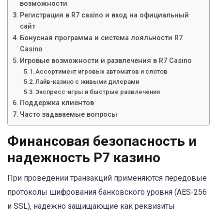
возможности
Регистрация в R7 casino и вход на официальный
сайт
Бонусная программа и система лояльности R7
Casino
Игровые возможности и развлечения в R7 Casino
Ассортимент игровых автоматов и слотов
Лайв-казино с живыми дилерами
Экспресс-игры и быстрые развлечения
Поддержка клиентов
Часто задаваемые вопросы
Финансовая безопасность и
надежность Р7 казино
При проведении транзакций применяются передовые
протоколы шифрования банковского уровня (AES-256
и SSL), надежно защищающие как реквизиты