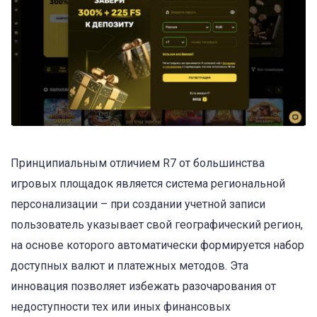
Принципиальным отличием R7 от большинства
игровых площадок является система региональной
персонализации – при создании учетной записи
пользователь указывает свой географический регион,
на основе которого автоматически формируется набор
доступных валют и платежных методов. Эта
инновация позволяет избежать разочарования от
недоступности тех или иных финансовых