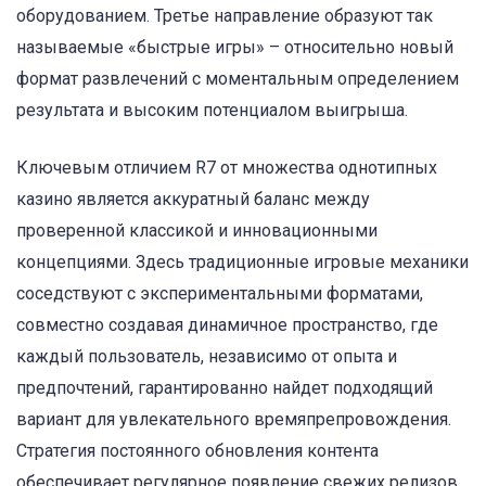
оборудованием. Третье направление образуют так
называемые «быстрые игры» – относительно новый
формат развлечений с моментальным определением
результата и высоким потенциалом выигрыша.
Ключевым отличием R7 от множества однотипных
казино является аккуратный баланс между
проверенной классикой и инновационными
концепциями. Здесь традиционные игровые механики
соседствуют с экспериментальными форматами,
совместно создавая динамичное пространство, где
каждый пользователь, независимо от опыта и
предпочтений, гарантированно найдет подходящий
вариант для увлекательного времяпрепровождения.
Стратегия постоянного обновления контента
обеспечивает регулярное появление свежих релизов