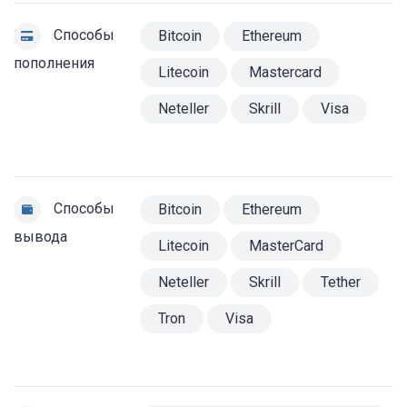
Способы
Bitcoin
Ethereum
пополнения
Litecoin
Mastercard
Neteller
Skrill
Visa
Способы
Bitcoin
Ethereum
вывода
Litecoin
MasterCard
Neteller
Skrill
Tether
Tron
Visa