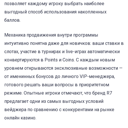
позволяет каждому игроку выбрать наиболее
выгодный способ использования накопленных
баллов.
Механика продвижения внутри программы
интуитивно понятна даже для новичков: ваши ставки в
слотах, участие в турнирах и live-играх автоматически
конвертируются в Points и Coins. С каждым новым
уровнем открываются эксклюзивные возможности —
от именинных бонусов до личного VIP-менеджера,
готового решать ваши вопросы в приоритетном
режиме. Опытные игроки отмечают, что бренд R7
предлагает одни из самых выгодных условий
вейджера по сравнению с конкурентами на рынке
онлайн казино.