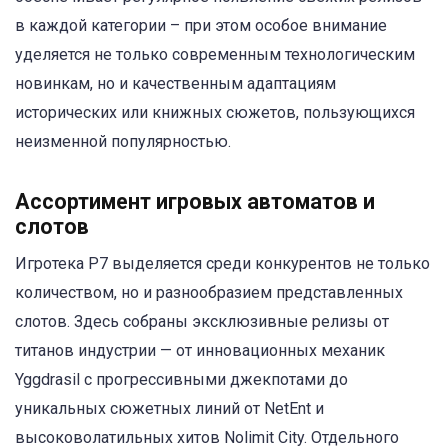
в каждой категории – при этом особое внимание
уделяется не только современным технологическим
новинкам, но и качественным адаптациям
исторических или книжных сюжетов, пользующихся
неизменной популярностью.
Ассортимент игровых автоматов и
слотов
Игротека Р7 выделяется среди конкурентов не только
количеством, но и разнообразием представленных
слотов. Здесь собраны эксклюзивные релизы от
титанов индустрии — от инновационных механик
Yggdrasil с прогрессивными джекпотами до
уникальных сюжетных линий от NetEnt и
высоковолатильных хитов Nolimit City. Отдельного