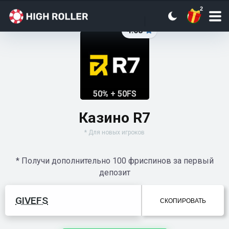
2
4.08
50% + 50FS
Казино R7
* Для новых игроков
* Получи дополнительно 100 фриспинов за первый
депозит
СКОПИРОВАТЬ