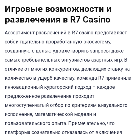
Игровые возможности и
развлечения в R7 Casino
Ассортимент развлечений в R7 casino представляет
собой тщательно проработанную экосистему,
созданную с целью удовлетворить запросы даже
самых требовательных энтузиастов азартных игр. В
отличие от многих конкурентов, делающих ставку на
количество в ущерб качеству, команда R7 применила
инновационный кураторский подход – каждое
предложенное развлечение проходит
многоступенчатый отбор по критериям визуального
исполнения, математической модели и
пользовательского опыта. Примечательно, что
платформа сознательно отказалась от включения