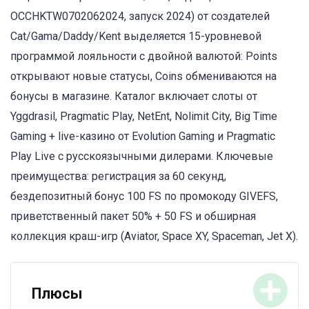
OCCHKTW0702062024, запуск 2024) от создателей
Cat/Gama/Daddy/Kent выделяется 15-уровневой
программой лояльности с двойной валютой: Points
открывают новые статусы, Coins обмениваются на
бонусы в магазине. Каталог включает слоты от
Yggdrasil, Pragmatic Play, NetEnt, Nolimit City, Big Time
Gaming + live-казино от Evolution Gaming и Pragmatic
Play Live с русскоязычными дилерами. Ключевые
преимущества: регистрация за 60 секунд,
бездепозитный бонус 100 FS по промокоду GIVEFS,
приветственный пакет 50% + 50 FS и обширная
коллекция краш-игр (Aviator, Space XY, Spaceman, Jet X).
Плюсы