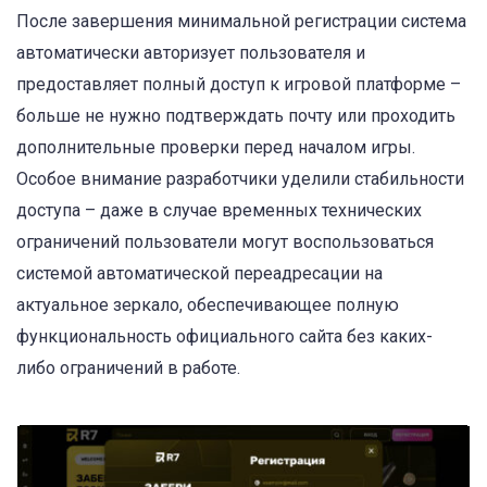
После завершения минимальной регистрации система
автоматически авторизует пользователя и
предоставляет полный доступ к игровой платформе –
больше не нужно подтверждать почту или проходить
дополнительные проверки перед началом игры.
Особое внимание разработчики уделили стабильности
доступа – даже в случае временных технических
ограничений пользователи могут воспользоваться
системой автоматической переадресации на
актуальное зеркало, обеспечивающее полную
функциональность официального сайта без каких-
либо ограничений в работе.