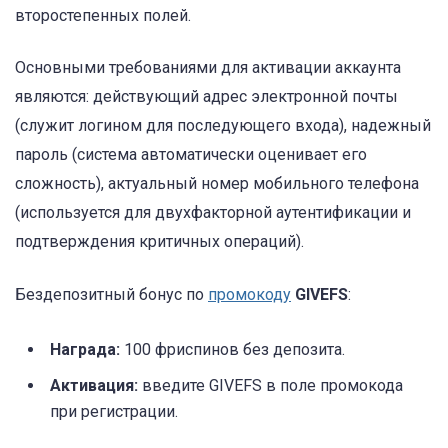
второстепенных полей.
Основными требованиями для активации аккаунта
являются: действующий адрес электронной почты
(служит логином для последующего входа), надежный
пароль (система автоматически оценивает его
сложность), актуальный номер мобильного телефона
(используется для двухфакторной аутентификации и
подтверждения критичных операций).
Бездепозитный бонус по
промокоду
GIVEFS
:
Награда:
100 фриспинов без депозита.
Активация:
введите GIVEFS в поле промокода
при регистрации.