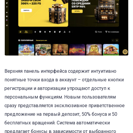
Верхняя панель интерфейса содержит интуитивно
понятные точки входа в аккаунт – отдельные кнопки
регистрации и авторизации упрощают доступ к
персональным функциям. Новым пользователям
сразу представляется эксклюзивное приветственное
предложение на первый депозит, 50% бонуса и 50
бесплатных вращений. Система автоматически
предлагает бонусы в зависимости от выбранного