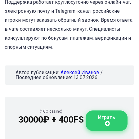
Поддержка работает круглосуточно через онлайн-чат,
электронную почту и Telegram-канал, российские
игроки могут заказать обратный звонок. Время ответа
в чате составляет несколько минут. Специалисты
консультируют по бонусам, платежам, верификации и
спорным ситуациям.
Автор публикации:
Алексей Иванов
/
Последнее обновление: 13.07.2026
(1GO casino)
30000₽ + 400FS
Играть