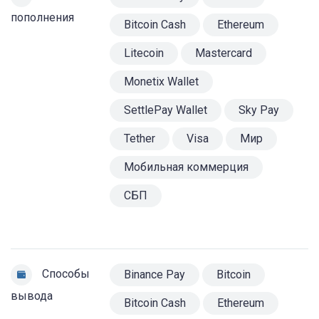
пополнения
Bitcoin Cash
Ethereum
Litecoin
Mastercard
Monetix Wallet
SettlePay Wallet
Sky Pay
Tether
Visa
Мир
Мобильная коммерция
СБП
Способы
Binance Pay
Bitcoin
вывода
Bitcoin Cash
Ethereum