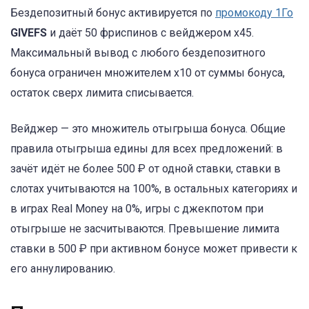
Бездепозитный бонус активируется по
промокоду 1Го
GIVEFS
и даёт 50 фриспинов с вейджером x45.
Максимальный вывод с любого бездепозитного
бонуса ограничен множителем x10 от суммы бонуса,
остаток сверх лимита списывается.
Вейджер — это множитель отыгрыша бонуса. Общие
правила отыгрыша едины для всех предложений: в
зачёт идёт не более 500 ₽ от одной ставки, ставки в
слотах учитываются на 100%, в остальных категориях и
в играх Real Money на 0%, игры с джекпотом при
отыгрыше не засчитываются. Превышение лимита
ставки в 500 ₽ при активном бонусе может привести к
его аннулированию.