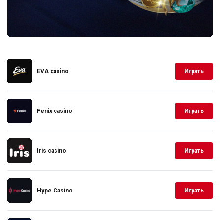
EVA casino
Играть
Fenix casino
Играть
Iris casino
Играть
Hype Casino
Играть