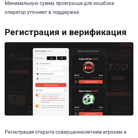
Минимальную сумму проигрыша для кешбэка
оператор уточняет в поддержке.
Регистрация и верификация
Регистрация открыта совершеннолетним игрокам и