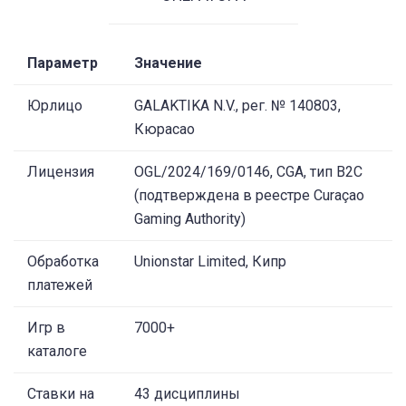
Параметр
Значение
Юрлицо
GALAKTIKA N.V., рег. № 140803,
Кюрасао
Лицензия
OGL/2024/169/0146, CGA, тип B2C
(подтверждена в реестре Curaçao
Gaming Authority)
Обработка
Unionstar Limited, Кипр
платежей
Игр в
7000+
каталоге
Ставки на
43 дисциплины