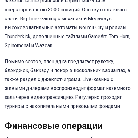
заметно выше рыночной нормы массовых
операторов около 3000 позиций. Основу составляют
слоты Big Time Gaming с механикой Megaways,
высоковолатильные автоматы Nolimit City и релизы
Thunderkick, дополненные тайтлами GameArt, Tom Horn,
Spinomenal и Wazdan.
Помимо слотов, площадка предлагает рулетку,
блэкджек, баккару и покер в нескольких вариантах, а
также раздел с джекпот-играми. Live-казино с
живыми дилерами воспроизводит формат наземного
зала через видеотрансляцию. Регулярно проходят
турниры с накопительными призовыми фондами.
Финансовые операции