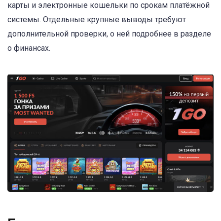
карты и электронные кошельки по срокам платёжной
системы. Отдельные крупные выводы требуют
дополнительной проверки, о ней подробнее в разделе
о финансах.