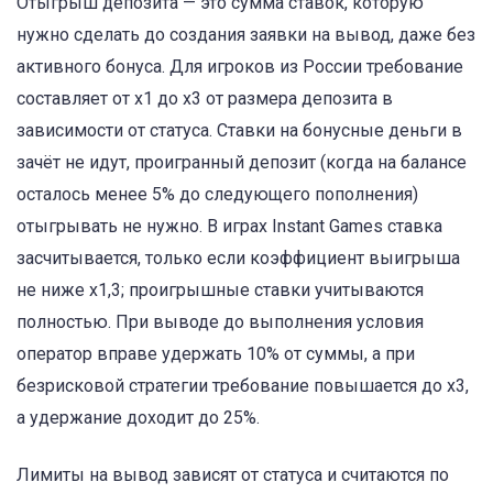
Отыгрыш депозита — это сумма ставок, которую
нужно сделать до создания заявки на вывод, даже без
активного бонуса. Для игроков из России требование
составляет от x1 до x3 от размера депозита в
зависимости от статуса. Ставки на бонусные деньги в
зачёт не идут, проигранный депозит (когда на балансе
осталось менее 5% до следующего пополнения)
отыгрывать не нужно. В играх Instant Games ставка
засчитывается, только если коэффициент выигрыша
не ниже x1,3; проигрышные ставки учитываются
полностью. При выводе до выполнения условия
оператор вправе удержать 10% от суммы, а при
безрисковой стратегии требование повышается до x3,
а удержание доходит до 25%.
Лимиты на вывод зависят от статуса и считаются по