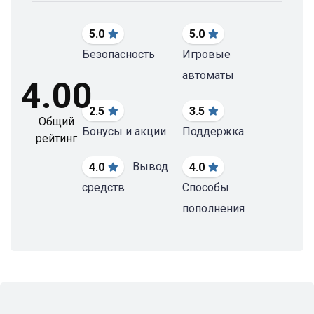
5.0
5.0
Безопасность
Игровые
автоматы
4.00
2.5
3.5
Общий
Бонусы и акции
Поддержка
рейтинг
Вывод
4.0
4.0
средств
Способы
пополнения