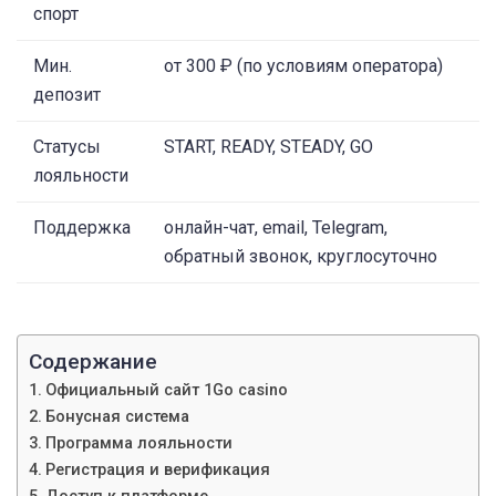
спорт
Мин.
от 300 ₽ (по условиям оператора)
депозит
Статусы
START, READY, STEADY, GO
лояльности
Поддержка
онлайн-чат, email, Telegram,
обратный звонок, круглосуточно
Содержание
Официальный сайт 1Go casino
Бонусная система
Программа лояльности
Регистрация и верификация