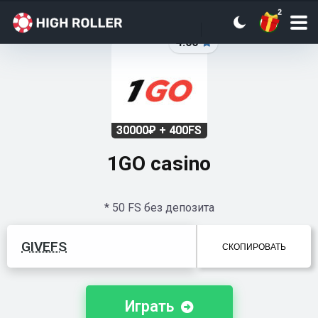
2
4.00
30000₽ + 400FS
1GO casino
* 50 FS без депозита
СКОПИРОВАТЬ
Играть