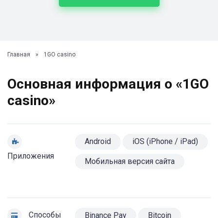
Главная
»
1GO casino
Основная информация о «1GO
casino»
Android
iOS (iPhone / iPad)
Приложения
Мобильная версия сайта
Способы
Binance Pay
Bitcoin