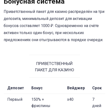
Бонусная система
Приветственный пакет для казино распределён на три
депозита, минимальный депозит для активации
бонусов составляет 1000 ₽. Одновременно на счёте
активен только один бонус, при нескольких
предложениях они отыгрываются в порядке очереди.
Приветственный
пакет для казино
Депозит
Бонус
Вейджер
Срок
Первый
150% +
x40
7
фриспины
дней